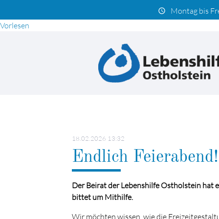
Montag bis Fr
schedule
Vorlesen
Suc
18.02.2026 13:32
Endlich Feierabend!
Der Beirat der Lebenshilfe Ostholstein hat
bittet um Mithilfe.
Wir möchten wissen, wie die Freizeitgestal