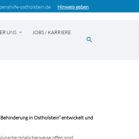
benshilfe-ostholstein.de
Hinweis geben
ER UNS
JOBS / KARRIERE
expand_more
search
EN
 Behinderung in Ostholstein“ entwickelt und
Wünsche möglicherweise offen sind.