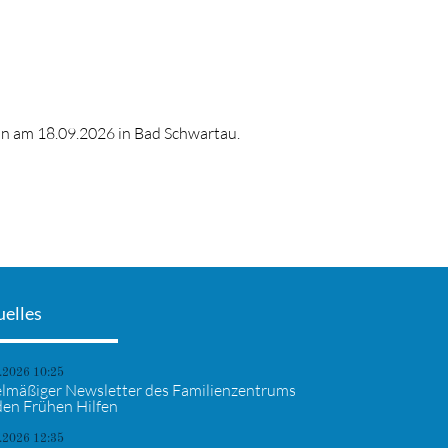
on am 18.09.2026 in Bad Schwartau.
uelles
.2026 10:25
lmäßiger Newsletter des Familienzentrums
den Frühen Hilfen
.2026 12:35