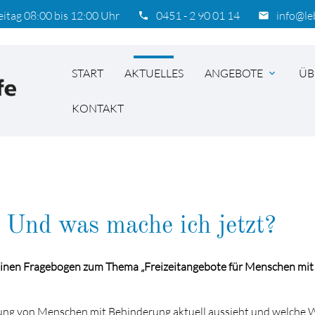
eitag 08:00 bis 12:00 Uhr
0451 - 2 90 01 14
info@le
phone
email
START
AKTUELLES
ANGEBOTE
ÜB
expand_more
KONTAKT
hbegriffe
SUCH
 Und was mache ich jetzt?
 einen Fragebogen zum Thema „Freizeitangebote für Menschen mit
tung von Menschen mit Behinderung aktuell aussieht und welche 