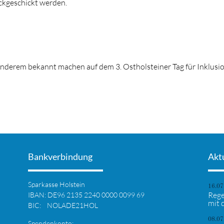
ckgeschickt werden.
anderem bekannt machen auf dem 3. Ostholsteiner Tag für Inklusi
Bankverbindung
Akt
Sparkasse Holstein
16.07
Rege
IBAN: DE96 2135 2240 0000 0099 69
mit 
BIC: NOLADE21HOL
08.07
Spendenkonto: