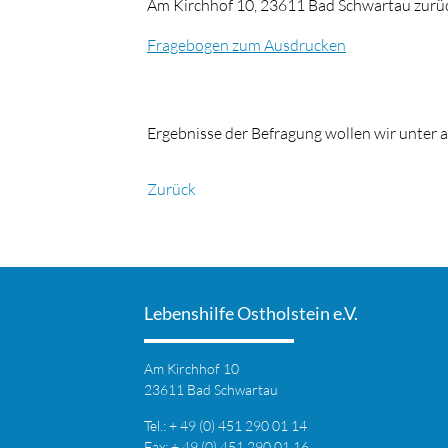
Am Kirchhof 10, 23611 Bad Schwartau zurü
Fragebogen zum Ausdrucken
Ergebnisse der Befragung wollen wir unter 
Zurück
Lebenshilfe Ostholstein e.V.
Am Kirchhof 10
23611 Bad Schwartau
Tel.: + 49 (0) 451 290 01 14
Fax: + 49 (0) 451 290 01 16