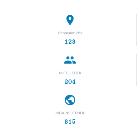
place
Ehrenamtliche
123
people
MITGLIEDER
204
public
MITARBEITENDE
315