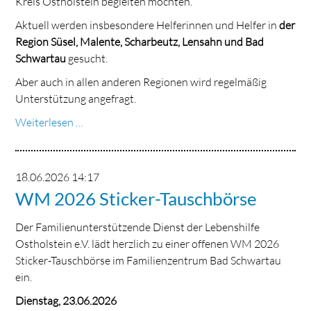
Kreis Ostholstein begleiten möchten.
Aktuell werden insbesondere Helferinnen und Helfer in
der
Region Süsel, Malente, Scharbeutz, Lensahn und Bad
Schwartau
gesucht.
Aber auch in allen anderen Regionen wird regelmäßig
Unterstützung angefragt.
Ehrenamtliche
Weiterlesen …
für
den
Familienunterstützenden
18.06.2026 14:17
Dienst
WM 2026 Sticker-Tauschbörse
gesucht
Der Familienunterstützende Dienst der Lebenshilfe
Ostholstein e.V. lädt herzlich zu einer offenen WM 2026
Sticker-Tauschbörse im Familienzentrum Bad Schwartau
ein.
Dienstag, 23.06.2026