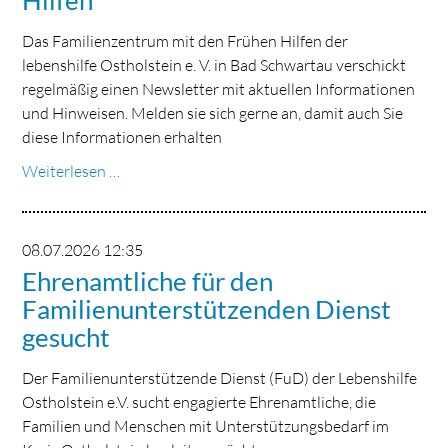
Das Familienzentrum mit den Frühen Hilfen der
lebenshilfe Ostholstein e. V. in Bad Schwartau verschickt
regelmäßig einen Newsletter mit aktuellen Informationen
und Hinweisen. Melden sie sich gerne an, damit auch Sie
diese Informationen erhalten
Regelmäßiger
Weiterlesen …
Newsletter
des
Familienzentrums
08.07.2026 12:35
mit
Ehrenamtliche für den
den
Familienunterstützenden Dienst
Frühen
gesucht
Hilfen
Der Familienunterstützende Dienst (FuD) der Lebenshilfe
Ostholstein e.V. sucht engagierte Ehrenamtliche, die
Familien und Menschen mit Unterstützungsbedarf im