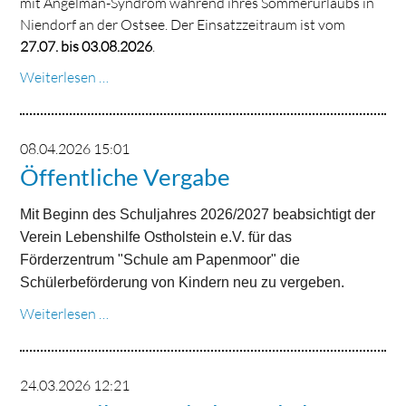
mit Angelman-Syndrom während ihres Sommerurlaubs in
Niendorf an der Ostsee. Der Einsatzzeitraum ist vom
27.07. bis 03.08.2026
.
Betreuungspersonen
Weiterlesen …
für
Urlaubsbegleitung
an
08.04.2026 15:01
der
Öffentliche Vergabe
Ostsee
gesucht
Mit Beginn des Schuljahres 2026/2027 beabsichtigt der
Verein Lebenshilfe Ostholstein e.V. für das
Förderzentrum "Schule am Papenmoor" die
Schülerbeförderung von Kindern neu zu vergeben.
Öffentliche
Weiterlesen …
Vergabe
24.03.2026 12:21