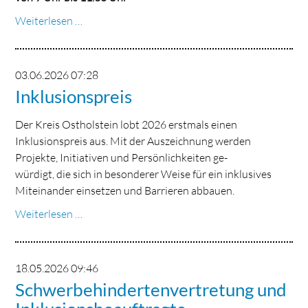
Rezept
Weiterlesen …
zum
Wiedereinstieg
-
03.06.2026 07:28
Kostenfreier
Inklusionspreis
Workshop
für
Der Kreis Ostholstein lobt 2026 erstmals einen
Frauen
Inklusionspreis aus. Mit der Auszeichnung werden
Projekte, Initiativen und Persönlichkeiten ge-
würdigt, die sich in besonderer Weise für ein inklusives
Miteinander einsetzen und Barrieren abbauen.
Inklusionspreis
Weiterlesen …
18.05.2026 09:46
Schwerbehindertenvertretung und