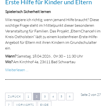
Erste Hilfe für Kinder und Eltern
Spielerisch Sicherheit lernen
Wie reagiere ich richtig, wenn jemand Hilfe braucht? Diese
wichtige Frage steht im Mittelpunkt dieser besonderen
Veranstaltung für Familien. Das Projekt „ElternChanceN im
Kreis Ostholstein“ lädt zu einem kostenfreien Erste-Hilfe-
Angebot für Eltern mit ihren Kindern im Grundschulalter
ein.
Wann?
Samstag, 18.04.2026 , 09:30 – 11:30 Uhr
Wo?
Am Kirchhof 4a, 23611 Bad Schwartau
Erste
Weiterlesen …
Hilfe
für
Kinder
und
Seite 2 von 27
ZURÜCK
1
2
3
4
5
6
Eltern
7
VORWÄRTS
ENDE