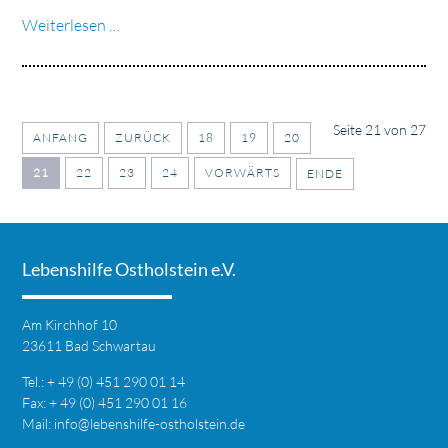
Jugendarbeit?“
Spendenprojekt
Weiterlesen …
#EinfachHelfen_SH
Seite 21 von 27
ANFANG
ZURÜCK
18
19
20
21
22
23
24
VORWÄRTS
ENDE
Lebenshilfe Ostholstein e.V.
Am Kirchhof 10
23611 Bad Schwartau
Tel.: + 49 (0) 451 290 01 14
Fax: + 49 (0) 451 290 01 16
Mail:
info@lebenshilfe-ostholstein.de