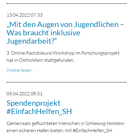
Vorstandes
über
13.04.2022 07:33
die
„Mit den Augen von Jugendlichen –
Jahre
Was braucht inklusive
2020
Jugendarbeit?“
und
2021
3. Online-Fachdiskurs/Workshop im Forschungsprojekt
hat in Ostholstein stattgefunden.
„Mit
Weiterlesen …
den
Augen
von
05.04.2022 08:51
Jugendlichen
Spendenprojekt
–
#EinfachHelfen_SH
Was
braucht
Gemeinsam geflüchteten Menschen in Schleswig-Holstein
inklusive
einen sicheren Hafen bieten, mit #EinfachHelfen_SH.