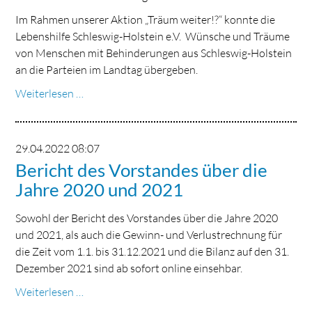
Im Rahmen unserer Aktion „Träum weiter!?“ konnte die
Lebenshilfe Schleswig-Holstein e.V. Wünsche und Träume
von Menschen mit Behinderungen aus Schleswig-Holstein
an die Parteien im Landtag übergeben.
Europäische
Weiterlesen …
Protesttag
zur
Gleichstellung
29.04.2022 08:07
von
Bericht des Vorstandes über die
Menschen
Jahre 2020 und 2021
mit
Behinderungen
Sowohl der Bericht des Vorstandes über die Jahre 2020
und 2021, als auch die Gewinn- und Verlustrechnung für
die Zeit vom 1.1. bis 31.12.2021 und die Bilanz auf den 31.
Dezember 2021 sind ab sofort online einsehbar.
Bericht
Weiterlesen …
des